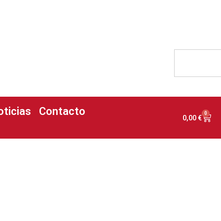
oticias
Contacto
0
0,00
€